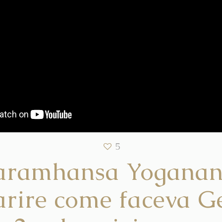
5
aramhansa Yogana
rire come faceva G