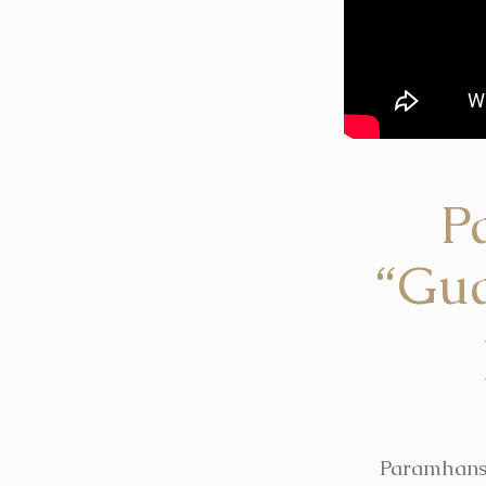
P
“Gua
Paramhansa