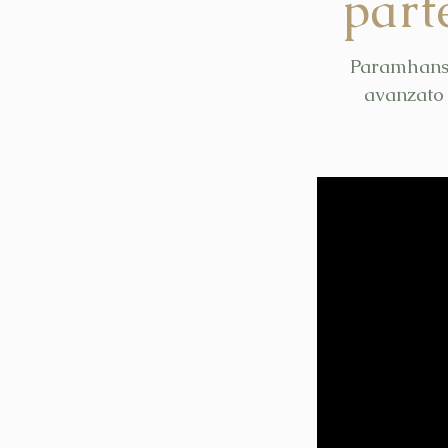
part
Paramhansa
avanzato 