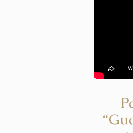
P
“Gua