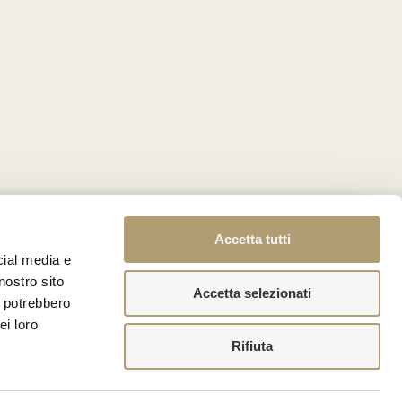
Accetta tutti
cial media e
nostro sito
Accetta selezionati
i potrebbero
ei loro
Rifiuta
endita