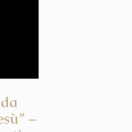
nda
esù” –