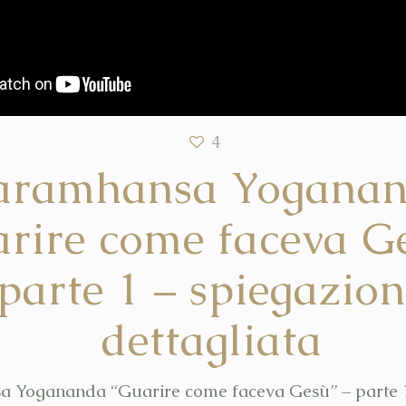
4
aramhansa Yogana
rire come faceva G
parte 1 – spiegazio
dettagliata
 Yogananda “Guarire come faceva Gesù” – parte 