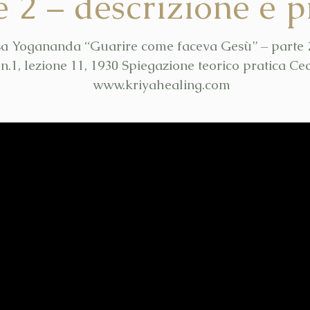
e 2 – descrizione e p
 Yogananda “Guarire come faceva Gesù” – parte 
n.1, lezione 11, 1930 Spiegazione teorico pratica Ce
www.kriyahealing.com