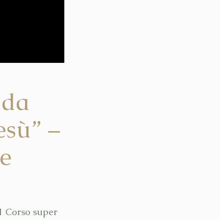
nda
esù” –
ne
1 Corso super