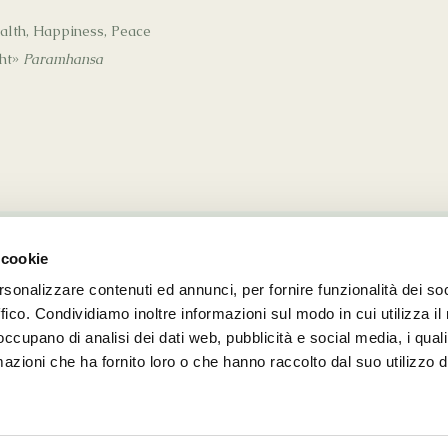
ealth, Happiness, Peace
ght»
Paramhansa
 cookie
rsonalizzare contenuti ed annunci, per fornire funzionalità dei so
© 2026 Kriya Healing. All Rights Reserved.
ffico. Condividiamo inoltre informazioni sul modo in cui utilizza il 
Vocabolo Porziano, 104 | 06081, Assisi (PG) Italy
 occupano di analisi dei dati web, pubblicità e social media, i qual
healing@kriyahealing.com
azioni che ha fornito loro o che hanno raccolto dal suo utilizzo d
+39 347 89 28 283 - P.IVA 03637560545
e policy
|
Privacy policy
|
Condizioni generali di v
Credits design