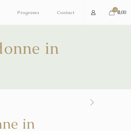
0
€
0,00
Programs
Contact
donne in
nne in