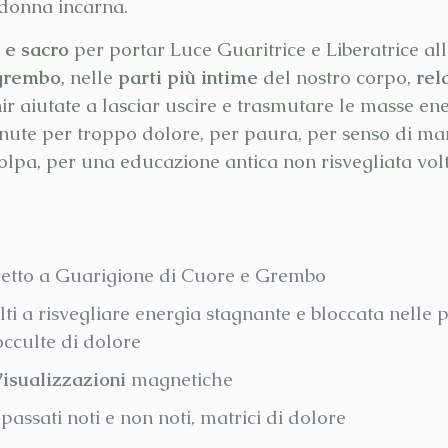
 donna incarna.
 e sacro
per portar Luce Guaritrice e Liberatrice all
grembo
, nelle
parti più intime
del nostro corpo,
rel
ir aiutate a lasciar uscire e trasmutare le masse e
tenute per troppo dolore, per paura, per senso di m
olpa, per una educazione antica non risvegliata volta
etto a Guarigione di Cuore e Grembo
lti a risvegliare energia stagnante e bloccata nelle 
cculte di dolore
isualizzazioni
magnetiche
assati noti e non noti, matrici di dolore