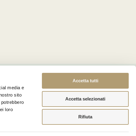
Accetta tutti
cial media e
nostro sito
Accetta selezionati
i potrebbero
ei loro
Rifiuta
endita