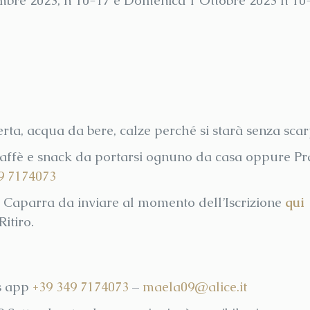
tembre 2023, h 10-17 e Domenica 1 Ottobre 2023 h 10
rta, acqua da bere, calze perché si starà senza scar
caffè e snack da portarsi ognuno da casa oppure Pr
9 7174073
0 Caparra da inviare al momento dell’Iscrizione
qui
itiro.
ts app
+39 349 7174073
–
maela09@alice.it