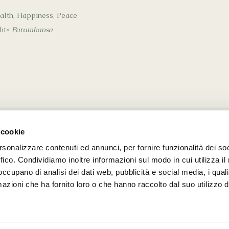
ealth, Happiness, Peace
ght»
Paramhansa
 cookie
rsonalizzare contenuti ed annunci, per fornire funzionalità dei so
© 2026 Kriya Healing. All Rights Reserved.
ffico. Condividiamo inoltre informazioni sul modo in cui utilizza il 
Vocabolo Porziano, 104 | 06081, Assisi (PG) Italy
 occupano di analisi dei dati web, pubblicità e social media, i qual
healing@kriyahealing.com
azioni che ha fornito loro o che hanno raccolto dal suo utilizzo d
+39 347 89 28 283 - P.IVA 03637560545
e policy
|
Privacy policy
|
Condizioni generali di v
Credits design