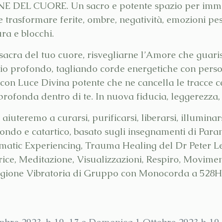
DEL CUORE. Un sacro e potente spazio per immerg
 trasformare ferite, ombre, negatività, emozioni pesa
ura e blocchi.
 sacra del tuo cuore, risvegliarne l’Amore che guar
io profondo, tagliando corde energetiche con person
o con Luce Divina potente che ne cancella le tracce cel
profonda dentro di te. In nuova fiducia, leggerezza, 
uteremo a curarsi, purificarsi, liberarsi, illuminarsi,
fondo e catartico, basato sugli insegnamenti di Pa
atic Experiencing, Trauma Healing del Dr Peter Lev
trice, Meditazione, Visualizzazioni, Respiro, Movim
rigione Vibratoria di Gruppo con Monocorda a 528H