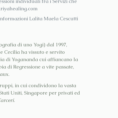
ssioni individuali fra i Servizi che
kriyahealing.com
r Informazioni Lalita Maela Cescutti
grafia di uno Yogi) dal 1997,
 Cecilia ha vissuto e servito
oria di Yogananda cui affiancano la
a di Regressione a vite passate,
aux.
gruppi, in cui condividono la vasta
Stati Uniti, Singapore per privati ed
arceri
.