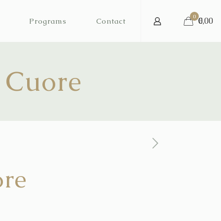
0
€
0,00
Programs
Contact
l Cuore
ore