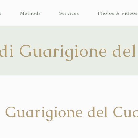
s
Methods
Services
Photos & Videos
 di Guarigione de
i Guarigione del Cu