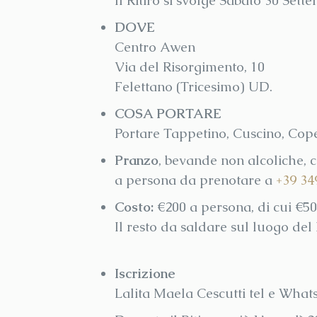
Il Ritiro si svolge Sabato 30 Set
DOVE
Centro Awen
Via del Risorgimento, 10
Felettano (Tricesimo) UD.
COSA PORTARE
Portare Tappetino, Cuscino, Cope
Pranzo
, bevande non alcoliche, 
a persona da prenotare a
+39 34
Costo:
€200 a persona, di cui €5
Il resto da saldare sul luogo del R
Iscrizione
Lalita Maela Cescutti tel e Wha