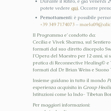
Durante il Ritiro, e già Venerdì 2
potete vedere
qui
. Occorre pren
Pernottamenti
: è possibile perno
+39 349 7174073
–
maela09@alice
Il Programma e’ condotto da:
Cecilia e Vivek Sharma, sul Sentier
formati dal suo diretto discepolo Sw
l’Opera del Maestro per 12 anni, si 
pratica di Reconnective Healing© e 
formati dal Dr Brian Weiss e Suono
Insieme guidano in tutto il mondo
P
esperienza acquisita in
Group Heali
Istituzioni come la Indo- Tibetan Bo
Per maggiori informazioni: