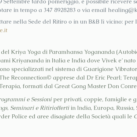
9 Settembre tardo pomeriggio, è possibile ricevere se
otare in tempo a 347 8928283 o via email healing@
ttare nella Sede del Ritiro o in un B&B lì vicino: pe
.it
o del Kriya Yoga di Paramhansa Yogananda (Autobio
ami Kriyananda in Italia e India dove Vivek e’ nato e
sono specializzati nel sistema di Guarigione Vibrat
The Reconnection© apprese dal Dr Eric Pearl; Terapi
 Terapia, formati dal Great Gong Master Don Conre
rogrammi e Sessioni
per privati, coppie, famiglie e 
ngs
,
Seminari e Ritiriofferti
in India, Europa, Russia, 
rder Police ed aree disagiate della Società quali le
C