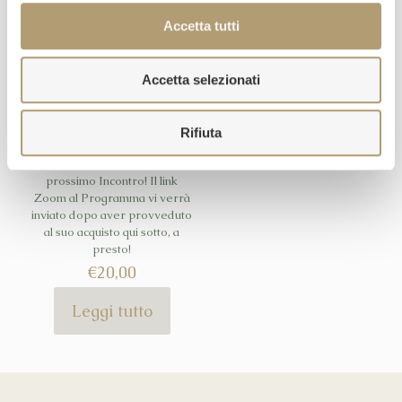
Accetta tutti
Sold out
Accetta selezionati
Incontro di Giovedì 2 Luglio
Rifiuta
2020
Grazie del vostro interesse al
prossimo Incontro! Il link
Zoom al Programma vi verrà
inviato dopo aver provveduto
al suo acquisto qui sotto, a
presto!
€
20,00
Leggi tutto