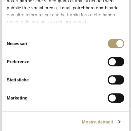
nostri partner che si occupano di analisi dei dati web,
Sold out
Sold out
pubblicità e social media, i quali potrebbero combinarle
con altre informazioni che ha fornito loro o che hanno
raccolto dal suo utilizzo dei loro servizi.
Selezione
Incontro di Giovedì 23 Luglio
Incontro di Giovedì 16 Luglio
Necessari
del
2020
2020
consenso
Grazie del vostro interesse al
Grazie del vostro interesse al
prossimo Incontro! Il link
prossimo Incontro! Il link
Preferenze
Zoom al Programma vi verrà
Zoom al Programma vi verrà
inviato dopo aver provveduto
inviato dopo aver provveduto
al suo acquisto qui sotto, a
al suo acquisto qui sotto, a
Statistiche
presto!
presto!
€
20,00
€
20,00
Marketing
Leggi tutto
Leggi tutto
Mostra dettagli