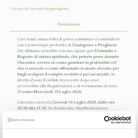
Categoria:
Incontri di guarigione
Descrizione
Cari Amici, siamo felici di poter continuare a condividere
con voi un tempo profondo di
Guarigione e Preghiera
che abbiamo arricchito con uno spazio per
Domande e
Risposte di natura spirituale, che potrete porre durante
l’Incontro, ovvero su come guardare in profondità’ ciò’
che ci succede e come affrontarlo in modo elevato, per
fargli svolgere il compito evolutivo per cui accade.
In
diretta Zoom, il cui link riceverete dopo aver
provveduto alla Registrazione e al versamento di euro
20
entro Mercoledì 15 Luglio 2020.
L’incontro avverrà
Giovedì 16 Luglio 2020, dalle ore
20.30 alle 21.30.
Se desiderate chiarificazioni non
esitate a contattarci! Dio vi benedica
Nel Suo Amore,
Cecilia e Vivek Sharma
+39 347 8928283