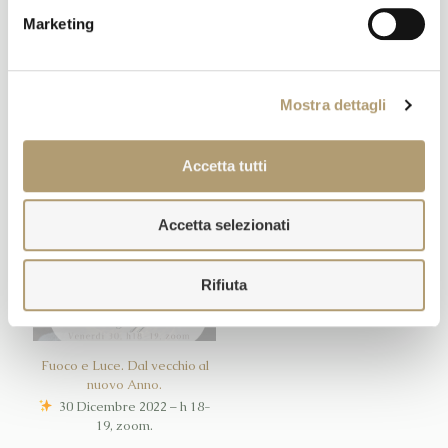
al suo acquisto qui sotto, a
€
20,00
presto!
Marketing
€
20,00
Leggi tutto
Leggi tutto
Mostra dettagli
Accetta tutti
Accetta selezionati
Sold out
Rifiuta
Fuoco e Luce. Dal vecchio al
nuovo Anno.
30 Dicembre 2022 – h 18-
19, zoom.