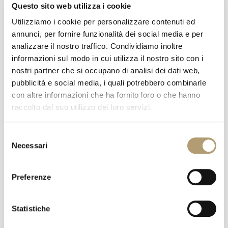
Questo sito web utilizza i cookie
Utilizziamo i cookie per personalizzare contenuti ed
annunci, per fornire funzionalità dei social media e per
analizzare il nostro traffico. Condividiamo inoltre
Prodotti correlati
informazioni sul modo in cui utilizza il nostro sito con i
nostri partner che si occupano di analisi dei dati web,
pubblicità e social media, i quali potrebbero combinarle
con altre informazioni che ha fornito loro o che hanno
raccolto dal suo utilizzo dei loro servizi.
Sold out
Sold out
Selezione
Necessari
del
consenso
Incontro della domenica
Incontro di Giovedì 23 Luglio
Preferenze
2020
euro 20 ogni incontro per
persona. Il link Zoom al
Grazie del vostro interesse al
Programma vi verrà inviato
prossimo Incontro! Il link
Statistiche
dopo aver provveduto al suo
Zoom al Programma vi verrà
acquisto qui sotto, a presto!
inviato dopo aver provveduto