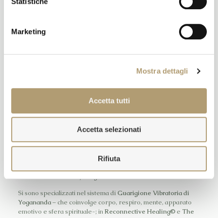
Statistiche
Seguici su:
Marketing
I Programmi sono tenuti da: Cecilia & Vivek Sharma
Discepoli di Paramhansa Yogananda –
Autobiografia di uno
Mostra dettagli
Yogi
– dal 1997 e dal 2005, sono stati guidati e formati sul
Sentiero del Kriya Yoga
direttamente dal suo discepolo
diretto
Swami Kriyananda
, prestando servizio al suo fianco in
Accetta tutti
Italia e in India fino al compimento della sua vita terrena nel
2013.
Accetta selezionati
Dopo la Laurea in India a New Delhi, Vivek, in Letteratura
Inglese e venti anni di imprenditoria con multinazionali, e
Cecilia dopo la laurea in Italia, a Firenze, in Storia dell’Arte e
studio a Londra da Sotheby’s, si sono dedicati alla Scienza e
Rifiuta
Pratica del Kriya Yoga, dedicandosi all’Insegnamento della
Meditazione e del Raja Yoga.
Si sono specializzati nel sistema di
Guarigione Vibratoria di
Yogananda
– che coinvolge corpo, respiro, mente, apparato
emotivo e sfera spirituale-; in
Reconnective Healing©
e
The