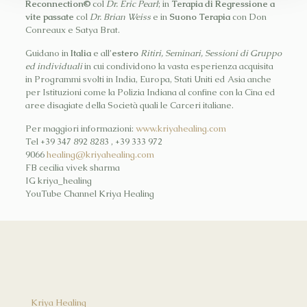
Reconnection©
col
Dr. Eric Pearl
; in
Terapia di Regressione a
vite passate
col
Dr. Brian Weiss
e in
Suono Terapia
con Don
Conreaux e Satya Brat.
Guidano in
Italia
e all’
estero
Ritiri, Seminari, Sessioni di Gruppo
ed individuali
in cui condividono la vasta esperienza acquisita
in Programmi svolti in India, Europa, Stati Uniti ed Asia anche
per Istituzioni come la Polizia Indiana al confine con la Cina ed
aree disagiate della Società quali le Carceri italiane.
Per maggiori informazioni:
www.kriyahealing.com
Tel +39 347 892 8283 , +39 333 972
9066
healing@kriyahealing.com
FB cecilia vivek sharma
IG kriya_healing
YouTube Channel Kriya Healing
Kriya Healing