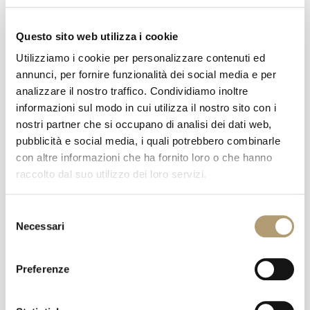
Chakra – Porte mistiche al Risveglio, Vie di Guarigione
Questo sito web utilizza i cookie
Supercoscienza
Utilizziamo i cookie per personalizzare contenuti ed
Pranayama
annunci, per fornire funzionalità dei social media e per
Sussurri dall’Eternità di Paramhansa Yogananda
analizzare il nostro traffico. Condividiamo inoltre
Meditazioni Metafisiche di Paramhansa Yogananda
informazioni sul modo in cui utilizza il nostro sito con i
Affermazioni Scientifiche di Guarigione
nostri partner che si occupano di analisi dei dati web,
Equinozio di Primavera
pubblicità e social media, i quali potrebbero combinarle
con altre informazioni che ha fornito loro o che hanno
Pasqua, Yogananda – Meditazioni, Preghiere,
Affermazioni
raccolto dal suo utilizzo dei loro servizi.
Meditazioni Metafisiche di Natale
Selezione
Fuoco e Luce: lasciare il vecchio e aprirsi al nuovo Anno
Necessari
con Paramhansa Yogananda
del
consenso
Per richiedere informazioni su questi contenuti invia una mail a
healing@kriyahealing.com oppure contattaci al
+39 347 892
Preferenze
8283 o +39 333 972 9066.
Luce e Pace a te