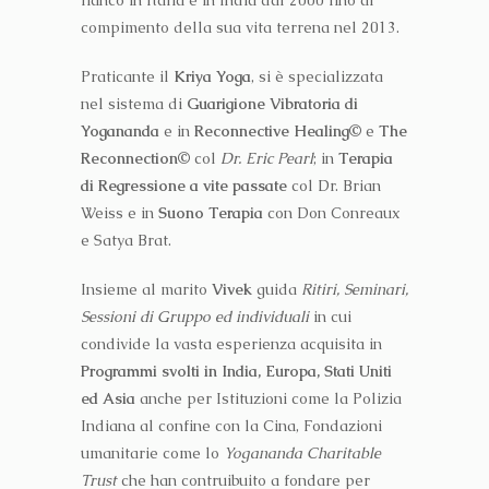
fianco in Italia e in India dal 2000 fino al
compimento della sua vita terrena nel 2013.
Praticante il
Kriya Yoga
, si è specializzata
nel sistema di
Guarigione Vibratoria di
Yogananda
e in
Reconnective Healing©
e
The
Reconnection©
col
Dr. Eric Pearl
; in
Terapia
di Regressione a vite passate
col Dr. Brian
Weiss e in
Suono Terapia
con Don Conreaux
e Satya Brat.
Insieme al marito
Vivek
guida
Ritiri, Seminari,
Sessioni di Gruppo ed individuali
in cui
condivide la vasta esperienza acquisita in
Programmi svolti in India, Europa, Stati Uniti
ed Asia
anche per Istituzioni come la Polizia
Indiana al confine con la Cina, Fondazioni
umanitarie come lo
Yogananda Charitable
Trust
che han contruibuito a fondare per