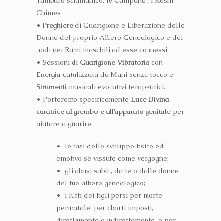
Tamburo sciamanico, le Campane , i Koshi
Chimes
• Preghiere
di Guarigione e Liberazione delle
Donne del proprio Albero Genealogico e dei
nodi nei Rami maschili ad esse connessi
• Sessioni di
Guarigione Vibratoria
con
Energia
catalizzata da Mani senza tocco e
Strumenti
musicali evocativi terapeutici.
• Porteremo specificamente
Luce Divina
curatrice al grembo e all’apparato genitale
per
aiutare a guarire:
• le fasi dello sviluppo fisico ed
emotivo se vissute come vergogne;
• gli abusi subiti, da te o dalle donne
del tuo albero genealogico;
• i lutti dei figli persi per morte
perinatale, per aborti imposti,
direttamente o indirettamente, o per