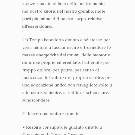
stanze rimaste al buio nella nostra
mente
,
nel nostro
cuore
, nel nostro
grembo
, nelle
parti più intime
del nostro corpo,
relative
all’esser donna
.
Un Tempo benedetto donato a sé stesse per
venir aiutate a lasciar uscire e trasmutare le
masse energetiche dei traumi, delle memorie
dolorose proprie ed ereditate
, trattenute per
troppo dolore, per paura, per senso di
mancanza del valore del proprio sentire, per
una educazione antica non risvegliata volta a
silenziare, sminuire, screditare, schiacciare.
A nascondere.
Ci lasceremo aiutare tramite:
• Respiro
consapevole guidato diretto a
Guarigione di Cuore e Grembo