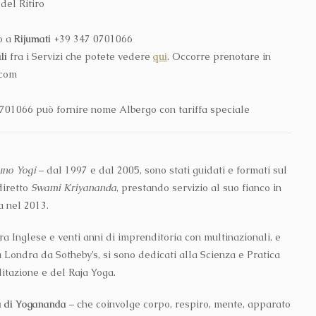
del Ritiro
o a
Rijumati
+39 347 0701066
li
fra i Servizi che potete vedere
qui
. Occorre prenotare in
.com
 0701066 può fornire nome Albergo con tariffa speciale
uno Yogi
– dal 1997 e dal 2005, sono stati guidati e formati sul
diretto
Swami Kriyananda
, prestando servizio al suo fianco in
a nel 2013.
a Inglese e venti anni di imprenditoria con multinazionali, e
 a Londra da Sotheby’s, si sono dedicati alla Scienza e Pratica
itazione e del Raja Yoga.
a di Yogananda
– che coinvolge corpo, respiro, mente, apparato