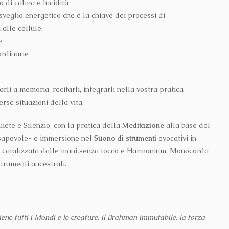
o di calma e lucidità
veglio energetico che è la chiave dei processi di
 alle cellule.
e
ordinarie
i a memoria, recitarli, integrarli nella vostra pratica
rse situazioni della vita.
ete e Silenzio, con la pratica della
Meditazione
alla base del
sapevole- e immersione nel
Suono di strumenti
evocativi in
a catalizzata dalle mani senza tocco e Harmonium, Monocorda
trumenti ancestrali.
stiene tutti i Mondi e le creature, il Brahman immutabile, la forza