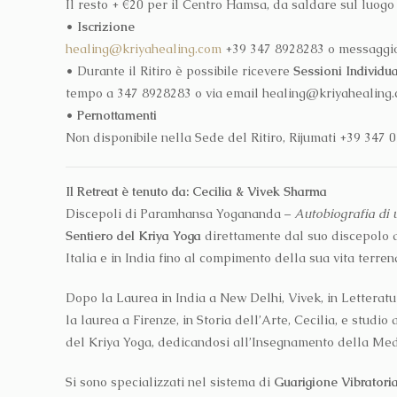
Il resto + €20 per il Centro Hamsa, da saldare sul luogo 
•
Iscrizione
healing@kriyahealing.com
+39 347 8928283 o messaggi
•
Durante il Ritiro è possibile ricevere
Sessioni Individua
tempo a 347 8928283 o via email healing@kriyahealing
•
Pernottamenti
Non disponibile nella Sede del Ritiro, Rijumati +39 347
Il Retreat è tenuto da: Cecilia & Vivek Sharma
Discepoli di Paramhansa Yogananda –
Autobiografia di 
Sentiero del Kriya Yoga
direttamente dal suo discepolo 
Italia e in India fino al compimento della sua vita terren
Dopo la Laurea in India a New Delhi, Vivek, in Letteratur
la laurea a Firenze, in Storia dell’Arte, Cecilia, e studio
del Kriya Yoga, dedicandosi all’Insegnamento della Med
Si sono specializzati nel sistema di
Guarigione Vibratori