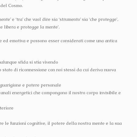
e del Cosmo.
nte’ e ‘tra’ che vuol dire sia ‘strumento’ sia ‘che protegge’,
he libera e protegge la mente’.
le ed emotiva e possono esser considerati come una antica
alunque sfida si stia vivendo
no stato di riconnessione con noi stessi da cui deriva nuova
, guarigione e potere personale
i canali energetici che compongono il nostro corpo invisibile e
teriore
e le funzioni cognitive, il potere della nostra mente e la sua