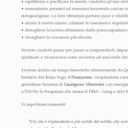
• equilibrare e pacificare la mente, condurla ad uno stat
• armonizzare pensieri ed emozioni favorendo così un ris
autoguarigione. Le loro vibrazioni portano pace e vitalità
• alzare il nostro umore, calmare le emozioni e regolarl
• distogliere la nostra attenzione dalle preoccupazioni 
• risvegliare la coscienza più elevata
Verrete condotti passo per passo a comprenderli, impararl
spirituale e riconoscere come ricorrere ad essi nelle dive
Vivremo inoltre un tempo benedetto ulteriormente da Qui
Sentiero del Kriya Yoga, il
Pranayama
-respirazione con
quotidiane Sessioni di
Guarigione Vibratoria
: con energi
a 528 Hz-la frequenza che risana il DNA-, Gong e altri S
Vi aspettiamo namasté!
“Ciò che è risplendente e più sottile del sottile, che so