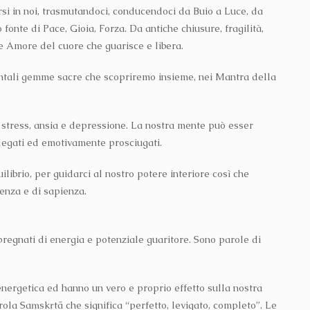
arsi in noi, trasmutandoci, conducendoci da Buio a Luce, da
fonte di Pace, Gioia, Forza. Da antiche chiusure, fragilità,
ale Amore del cuore che guarisce e libera.
ntali gemme sacre che scopriremo insieme, nei Mantra della
stress, ansia e depressione. La nostra mente può esser
llegati ed emotivamente prosciugati.
ibrio, per guidarci al nostro potere interiore così che
enza e di sapienza.
regnati di energia e potenziale guaritore. Sono parole di
energetica ed hanno un vero e proprio effetto sulla nostra
arola Saṃskṛtā che significa “perfetto, levigato, completo”. Le