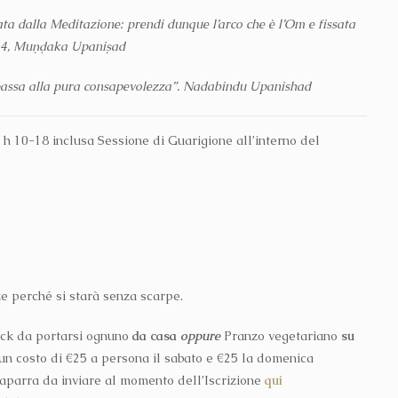
ta dalla Meditazione: prendi dunque l’arco che è l’Om e fissata
.2-4, Muṇḍaka Upaniṣad
 passa alla pura consapevolezza”. Nadabindu Upanishad
 h 10-18 inclusa Sessione di Guarigione all’interno del
e perché si starà senza scarpe.
nack da portarsi ognuno
da casa
oppure
Pranzo vegetariano
su
un costo di €25 a persona il sabato e €25 la domenica
Caparra da inviare al momento dell’Iscrizione
qui