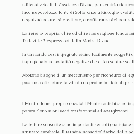
millenni veicoli di Coscienza Divina, per sentirla riattiv
Inconsapevolezza fonte di Sofferenza a Risveglio evoluto 
negatività nostre ed ereditate, a riaffioritura del natur
Entreremo proprio, oltre ad altre meravigliose fondame
Tridevi, le 3 espressioni della Madre Divina.
In un mondo così impegnato siamo facilmente soggetti a 
imprigionata in modalità negative che ci fan sentire sco
Abbiamo bisogno di un meccanismo per ricondurci all’equil
possiamo affrontare la vita da un profondo stato di pres
I Mantra fanno proprio questo! I Mantra antichi sono imp
potere. Sono suoni sacri trasformativi ed energizzanti.
Le lettere sanscrite sono importanti semi di guarigione 
struttura cerebrale. Il termine ‘sanscrito’ deriva dalla p