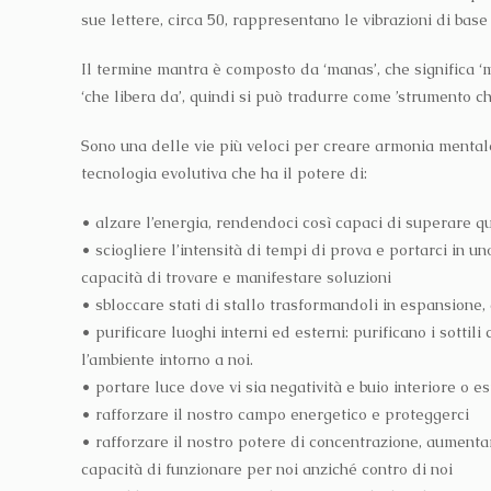
sue lettere, circa 50, rappresentano le vibrazioni di bas
Il termine mantra è composto da ‘manas’, che significa ‘me
‘che libera da’, quindi si può tradurre come ’strumento c
Sono una delle vie più veloci per creare armonia menta
tecnologia evolutiva che ha il potere di:
• alzare l’energia, rendendoci così capaci di superare qu
• sciogliere l’intensità di tempi di prova e portarci in u
capacità di trovare e manifestare soluzioni
• sbloccare stati di stallo trasformandoli in espansione
• purificare luoghi interni ed esterni: purificano i sottil
l’ambiente intorno a noi.
• portare luce dove vi sia negatività e buio interiore o es
• rafforzare il nostro campo energetico e proteggerci
• rafforzare il nostro potere di concentrazione, aumentar
capacità di funzionare per noi anziché contro di noi