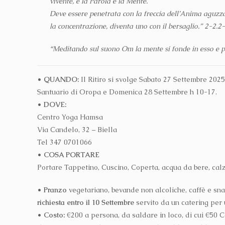
vivente, è la Parola e la Mente.
Deve essere penetrata con la freccia dell’Anima aguzza
la concentrazione, diventa uno con il bersaglio.” 2-2
“Meditando sul suono Om la mente si fonde in esso e
• QUANDO:
Il Ritiro si svolge Sabato 27 Settembre 2025
Santuario di Oropa e Domenica 28 Settembre h 10-17.
•
DOVE:
Centro Yoga Hamsa
Via Candelo, 32 – Biella
Tel 347 0701066
•
COSA PORTARE
Portare Tappetino, Cuscino, Coperta, acqua da bere, calz
• Pranzo
vegetariano, bevande non alcoliche, caffè e s
richiesta entro il 10 Settembre
servito da un catering per 
• Costo:
€200 a persona, da saldare in loco, di cui €50 