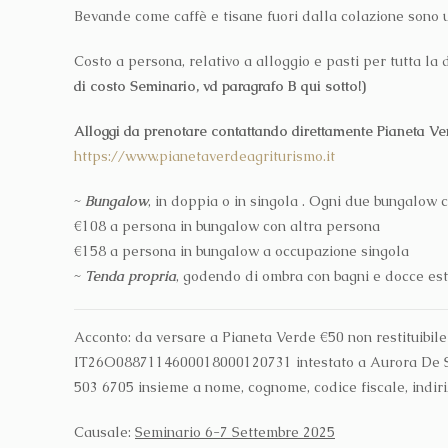
Bevande come caffè e tisane fuori dalla colazione sono u
Costo a persona, relativo a alloggio e pasti per tutta l
di costo Seminario, vd paragrafo B qui sotto!)
Alloggi da prenotare contattando direttamente Pianeta Ve
https://www.pianetaverdeagriturismo.it
~
Bungalow
, in doppia o in singola . Ogni due bungalow 
€108 a persona in bungalow con altra persona
€158 a persona in bungalow a occupazione singola
~
Tenda propria
, godendo di ombra con bagni e docce es
Acconto: da versare a Pianeta Verde €50 non restituibile
IT26O0887114600018000120731 intestato a Aurora De Si
503 6705 insieme a nome, cognome, codice fiscale, indirizz
Causale:
Seminario 6-7 Settembre 2025