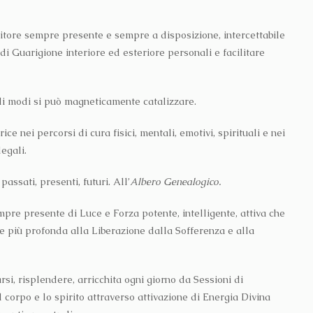
itore sempre presente e sempre a disposizione, intercettabile
di Guarigione interiore ed esteriore personali e facilitare
ali modi si può magneticamente catalizzare.
e nei percorsi di cura fisici, mentali, emotivi, spirituali e nei
legali.
passati, presenti, futuri. All’
Albero Genealogico.
pre presente di Luce e Forza potente, intelligente, attiva che
e più profonda alla Liberazione dalla Sofferenza e alla
si, risplendere, arricchita ogni giorno da Sessioni di
l corpo e lo spirito attraverso attivazione di Energia Divina