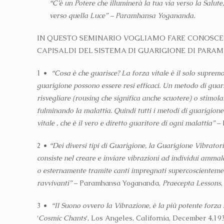
“C’è un Potere che illuminerà la tua via verso la Salute, 
verso quella Luce” – Paramhansa Yogananda.
IN QUESTO SEMINARIO VOGLIAMO FARE CONOSCEN
CAPISALDI DEL SISTEMA DI GUARIGIONE DI PAR
1 •
“Cosa è che guarisce? La forza vitale è il solo supremo
guarigione possono essere resi efficaci. Un metodo di guari
risvegliare (rousing che significa anche scuotere) o stimola
fulminando la malattia. Quindi tutti i metodi di guarigione
vitale , che è il vero e diretto guaritore di ogni malattia”
– 
2 •
“Dei diversi tipi di Guarigione, la Guarigione Vibrat
consiste nel creare e inviare vibrazioni ad individui ammal
o esternamente tramite canti impregnati supercoscientemen
ravvivanti”
– Paramhansa Yogananda,
Praecepta Lessons
3 •
“Il Suono ovvero la Vibrazione, è la più potente for
‘
Cosmic Chants
‘, Los Angeles, California, December 4,193