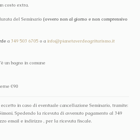
n costo extra.
a durata del Seminario
(ovvero non al giorno e non comprensivo
rde
a
349 503 6705
o a
info@pianetaverdeagriturismo.it
c’è un bagno in comune
terne €90
 eccetto in caso di eventuale cancellazione Seminario, tramite:
moni. Spedendo la ricevuta di avvenuto pagamento al 349
o email e indirizzo , per la ricevuta fiscale.