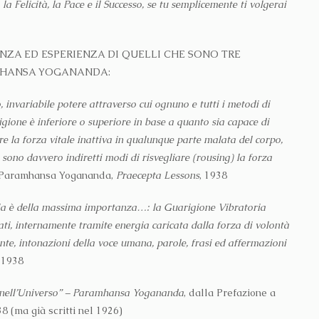
la Felicità, la Pace e il Successo, se tu semplicemente ti volgerai
ZA ED ESPERIENZA DI QUELLI CHE SONO TRE
AMHANSA YOGANANDA:
, invariabile potere attraverso cui ognuno e tutti i metodi di
gione è inferiore o superiore in base a quanto sia capace di
re la forza vitale inattiva in qualunque parte malata del corpo,
 sono davvero indiretti modi di risvegliare (rousing) la forza
Paramhansa Yogananda,
Praecepta Lessons
, 1938
oria è della massima importanza…: la Guarigione Vibratoria
ati, internamente tramite energia caricata dalla forza di volontà
te, intonazioni della voce umana, parole, frasi ed affermazioni
, 1938
za nell’Universo” – Paramhansa Yogananda
, dalla Prefazione a
8 (ma già scritti nel 1926)