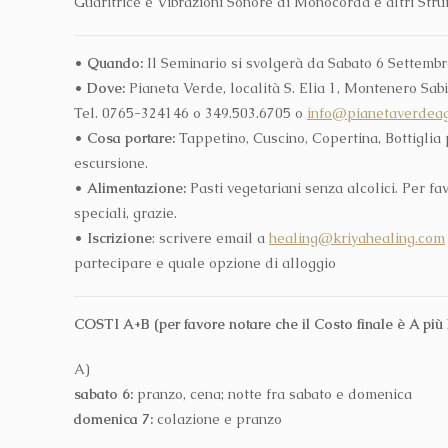
Guaritrice e Vibrazioni Sonore di Monocorda e altri Stru
•
Quando:
Il Seminario si svolgerà da Sabato 6 Settemb
•
Dove:
Pianeta Verde, località S. Elia 1, Montenero Sabi
Tel. 0765-324146 o 349.503.6705 o
info@pianetaverdeagr
•
Cosa portare:
Tappetino, Cuscino, Copertina, Bottiglia
escursione.
•
Alimentazione:
Pasti vegetariani senza alcolici. Per f
speciali, grazie.
•
Iscrizione
: scrivere email a
healing@kriyahealing.com
partecipare e quale opzione di alloggio
COSTI A+B (per favore notare che il Costo finale è A più 
A)
sabato 6:
pranzo, cena; notte fra sabato e domenica
domenica 7:
colazione e pranzo