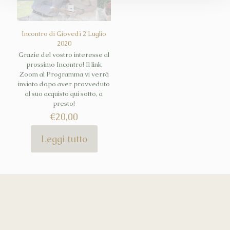
nella
pagina
del
Incontro di Giovedì 2 Luglio
prodotto
2020
Grazie del vostro interesse al
prossimo Incontro! Il link
Zoom al Programma vi verrà
inviato dopo aver provveduto
al suo acquisto qui sotto, a
presto!
€
20,00
Leggi tutto