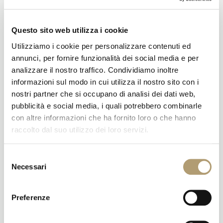
Cecilia e Vivek Sharma
+39 347 8928283
Questo sito web utilizza i cookie
Utilizziamo i cookie per personalizzare contenuti ed
annunci, per fornire funzionalità dei social media e per
Prodotti correlati
analizzare il nostro traffico. Condividiamo inoltre
informazioni sul modo in cui utilizza il nostro sito con i
nostri partner che si occupano di analisi dei dati web,
pubblicità e social media, i quali potrebbero combinarle
con altre informazioni che ha fornito loro o che hanno
Sold out
Sold out
raccolto dal suo utilizzo dei loro servizi.
Selezione
Necessari
del
Incontro di Giovedì 16 Luglio
Meditazione e Guarigione
consenso
2020
Vibratoria: “Sussurri
Preferenze
dall’Eternità”
Grazie del vostro interesse al
prossimo Incontro! Il link
Costo:
Zoom al Programma vi verrà
euro 20 ad incontro, per