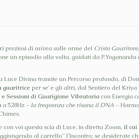
ri preziosi di un’ora sulle orme del
Cristo Guaritore
one un episodio alla volta, guidati da P.Yogananda 
la Luce Divina tramite un Percorso profondo, di Do
a guaritrice
per se’ e gli altri, dal Sentiero del Kriy
 e Sessioni di Guarigione Vibratoria
con Energia ca
a a 528Hz –
la frequenza che risana il DNA
– Harmon
Chimes.
 con voi questa scia di Luce, in diretta Zoom,
il cui
giungendo al carrello” l’Incontro; se desiderate chia