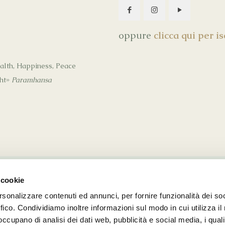
oppure
clicca qui per i
ealth, Happiness, Peace
ght»
Paramhansa
 cookie
rsonalizzare contenuti ed annunci, per fornire funzionalità dei so
© 2026 Kriya Healing. All Rights Reserved.
ffico. Condividiamo inoltre informazioni sul modo in cui utilizza il 
Vocabolo Porziano, 104 | 06081, Assisi (PG) Italy
 occupano di analisi dei dati web, pubblicità e social media, i qual